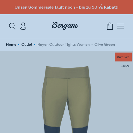
Unser Sommersale läuft noch - bis zu 50 % Rabatt!
Home
Outlet
Fløyen Outdoor Tights Women
Olive Green
Outlet
-65%