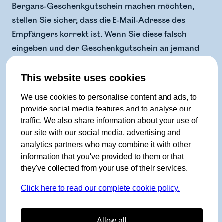
Bergans-Geschenkgutschein machen möchten,
stellen Sie sicher, dass die E-Mail-Adresse des
Empfängers korrekt ist. Wenn Sie diese falsch
eingeben und der Geschenkgutschein an jemand
anderen gesendet wird und von dieser Person
eingelöst wird, können wir wenig tun.
This website uses cookies
Geschenkgutscheine können nur für den Kauf von
We use cookies to personalise content and ads, to
Bergans-Produkten verwendet werden.
provide social media features and to analyse our
traffic. We also share information about your use of
Geschenkgutscheine haben eine Gültigkeit von 2
our site with our social media, advertising and
Jahren ab dem Kaufdatum. Bergans behält sich das
analytics partners who may combine it with other
Recht vor, Geschenkgutscheine nach eigenem
information that you've provided to them or that
they've collected from your use of their services.
Ermessen zu stornieren, wenn wir Betrug oder
Missbrauch vermuten.
Click here to read our complete cookie policy.
15. Urheberrecht
Allow all