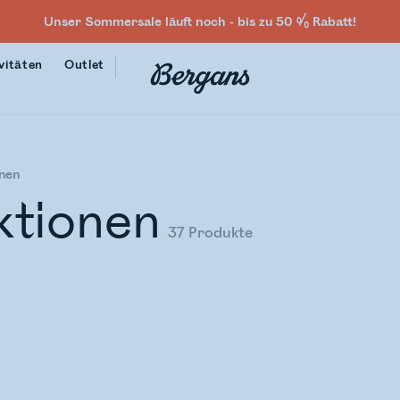
Unser Sommersale läuft noch - bis zu 50 % Rabatt!
vitäten
Outlet
onen
ktionen
37
Produkte