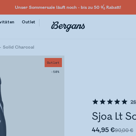
Unser Sommersale läuft noch - bis zu 50 % Rabatt!
vitäten
Outlet
Solid Charcoal
Outlet
-50%
2
Sjoa Lt S
44,95 €
90,00 €