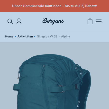
Unser Sommersale läuft noch - bis zu 50 % Rabatt!
Home
Aktivitäten
Slingsby W 32
Alpine