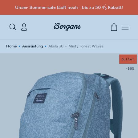
Unser Sommersale läuft noch - bis zu 50 % Rabatt!
Home
Ausrüstung
Aksla 30
Misty Forest Waves
Outlet
-50%