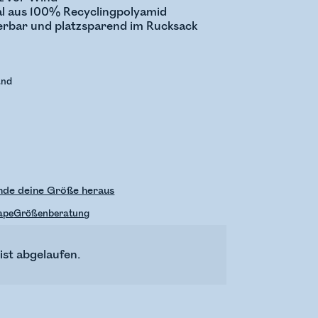
al aus 100% Recyclingpolyamid
erbar und platzsparend im Rucksack
and
inde deine Größe heraus
hape
Größenberatung
ist abgelaufen.