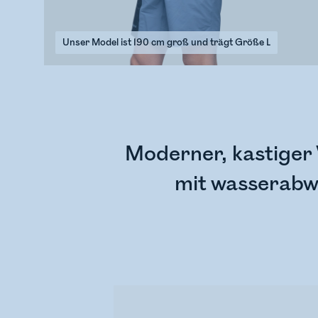
Unser Model ist 190 cm groß und trägt Größe L
Moderner, kastiger
mit wasserabwe