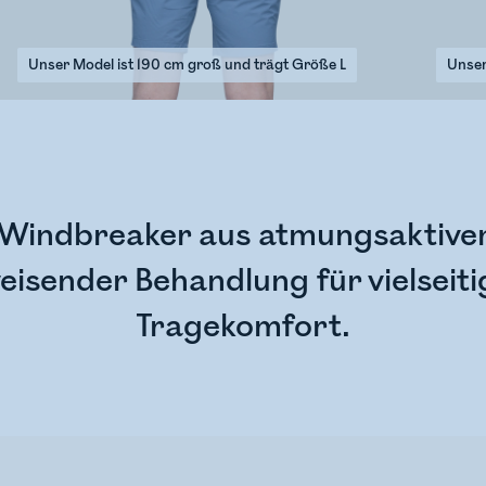
Unser Model ist 190 cm groß und trägt Größe L
Unser
 Windbreaker aus atmungsaktivem
isender Behandlung für vielseit
Tragekomfort.