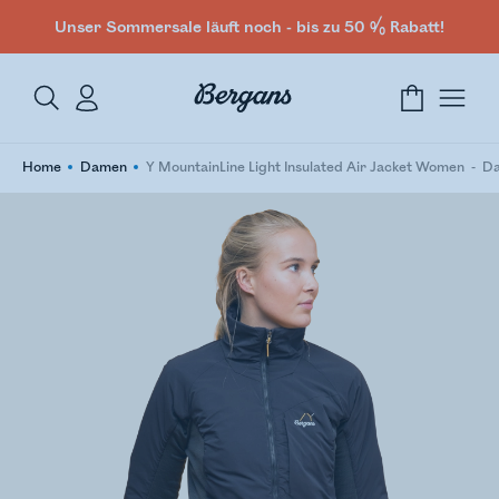
Unser Sommersale läuft noch - bis zu 50 % Rabatt!
Home
Damen
Y MountainLine Light Insulated Air Jacket Women
Da