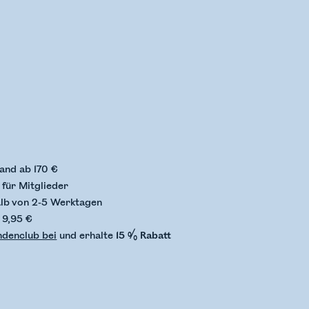
status wird überprüft
and ab 170 €
für Mitglieder
alb von 2-5 Werktagen
 9,95 €
ndenclub bei
und erhalte
15 % Rabatt