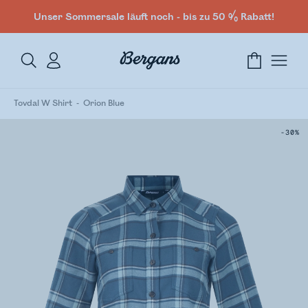
Unser Sommersale läuft noch - bis zu 50 % Rabatt!
Tovdal W Shirt
Orion Blue
-30%