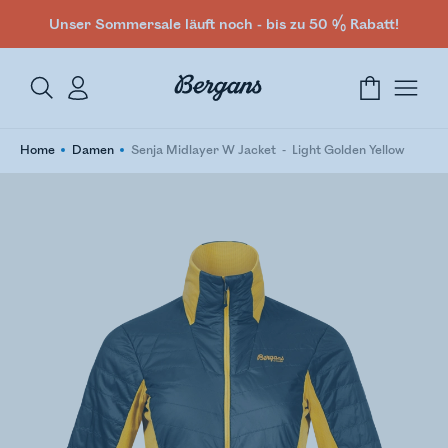
Unser Sommersale läuft noch - bis zu 50 % Rabatt!
Home
Damen
Senja Midlayer W Jacket
Light Golden Yellow