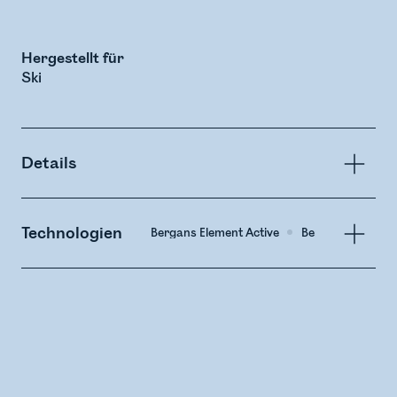
Hergestellt für
Ski
Details
Technologien
Bergans Element Active
Bergans Arctic In