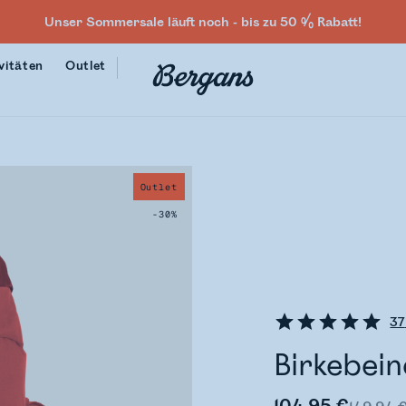
Unser Sommersale läuft noch - bis zu 50 % Rabatt!
vitäten
Outlet
Outlet
-30%
37
Birkebein