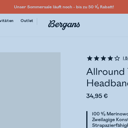
Unser Sommersale läuft noch - bis zu 50 % Rabatt!
vitäten
Outlet
1
B
Allround
Headban
34,95 €
100 % Merinowo
Zweilagige Konst
Strapazierfähig