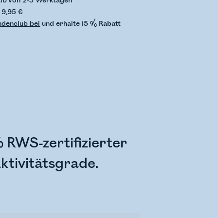
alb von 2-5 Werktagen
 9,95 €
ndenclub bei
und erhalte
15 % Rabatt
RWS-zertifizierter
ktivitätsgrade.