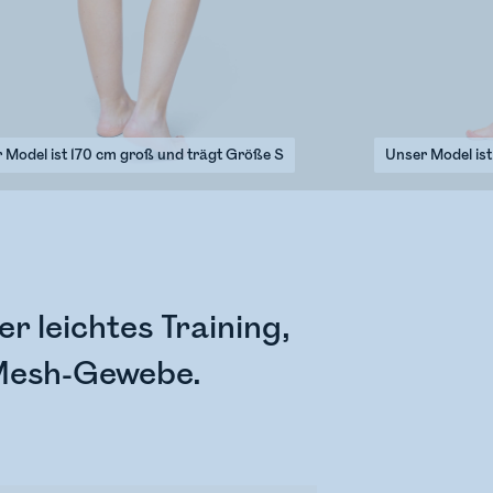
 Model ist 170 cm groß und trägt Größe S
Unser Model ist
r leichtes Training,
-Mesh-Gewebe.