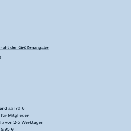
richt der Größenangabe
g
status wird überprüft
and ab 170 €
für Mitglieder
alb von 2-5 Werktagen
 9,95 €