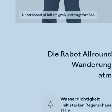
Unser Model ist 185 cm groß und trägt Größe L
Die Rabot Allround 
Wanderunge
atm
Wasserdichtigkeit
Hält starken Regenschaue
stand