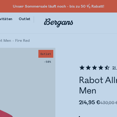
Unser Sommersale läuft noch - bis zu 50 % Rabatt!
vitäten
Outlet
et Men
Fire Red
Outlet
-50%
21
Rabot All
Men
214,95 €
430,00 