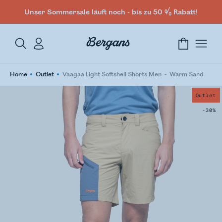
Unser Sommersale läuft noch - bis zu 50 % Rabatt!
Home
Outlet
Vaagaa Light Softshell Shorts Men
Warm Sand
Outlet
-30%