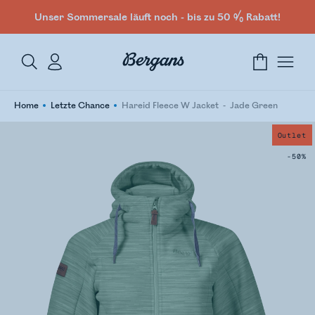
Unser Sommersale läuft noch - bis zu 50 % Rabatt!
Home
Letzte Chance
Hareid Fleece W Jacket
Jade Green
Outlet
-50%