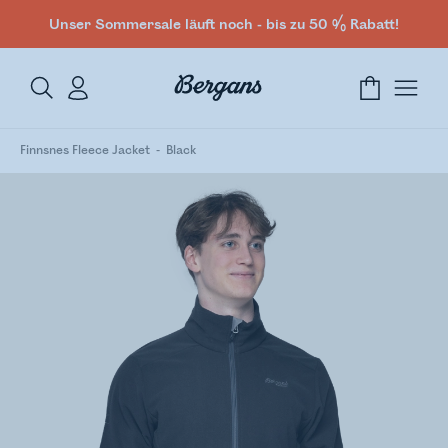
Unser Sommersale läuft noch - bis zu 50 % Rabatt!
Finnsnes Fleece Jacket
Black