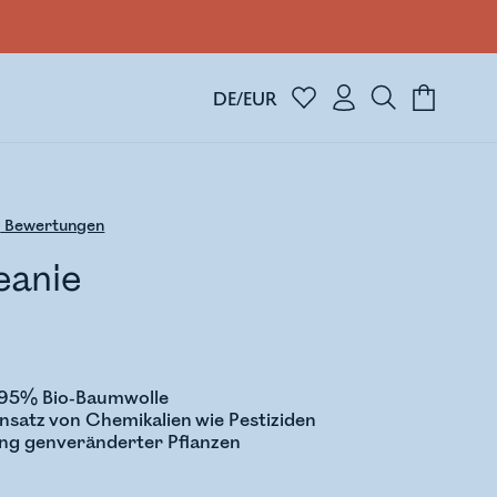
DE/EUR
8
Bewertungen
eanie
s 95% Bio-Baumwolle
insatz von Chemikalien wie Pestiziden
ng genveränderter Pflanzen