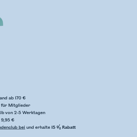
status wird überprüft
and ab 170 €
für Mitglieder
alb von 2-5 Werktagen
 9,95 €
ndenclub bei
und erhalte
15 % Rabatt