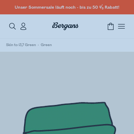
Unser Sommersale läuft noch - bis zu 50 % Rabatt!
Skin to 13,7 Green
Green