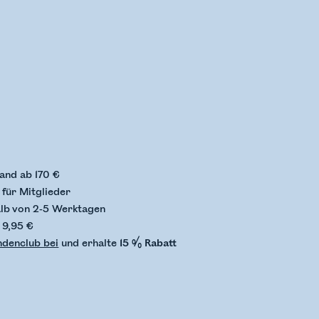
status wird überprüft
and ab 170 €
für Mitglieder
alb von 2-5 Werktagen
 9,95 €
ndenclub bei
und erhalte
15 % Rabatt