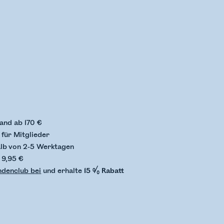
status wird überprüft
and ab 170 €
für Mitglieder
alb von 2-5 Werktagen
 9,95 €
ndenclub bei
und erhalte
15 % Rabatt