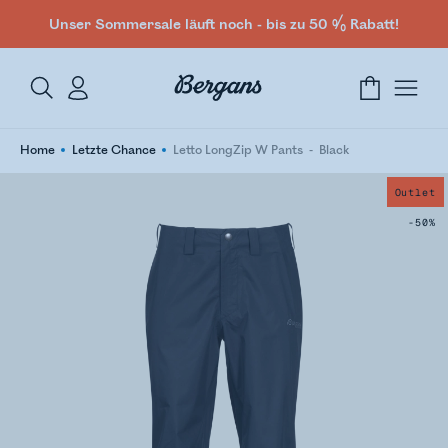
Unser Sommersale läuft noch - bis zu 50 % Rabatt!
Home
Letzte Chance
Letto LongZip W Pants
Black
Outlet
-50%