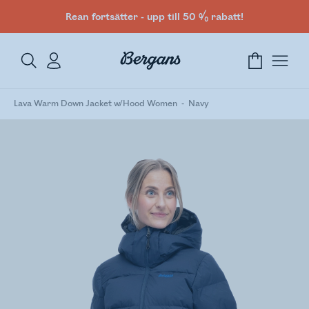
Rean fortsätter - upp till 50 % rabatt!
Lava Warm Down Jacket w/Hood Women
Navy