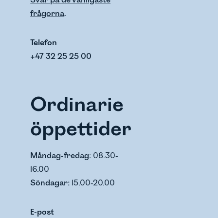
Svar på de vanligaste
frågorna
.
Telefon
+47 32 25 25 00
Ordinarie
öppettider
Måndag-fredag:
08.30-
16.00
Söndagar:
15.00-20.00
E-post