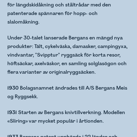
för längdskidåkning och ståltrådar med den
patenterade spännaren för hopp- och
slalomåkning.
Under 30-talet lanserade Bergans en mängd nya
produkter: Tält, cykelväska, damasker, campingyxa,
vindvantar, "Svipptur" ryggsäck för korta resor,
höftsäckar, axelväskor, en samling solglasögon och
flera varianter av originalryggsäcken.
1930
Bolagsnamnet ändrades till A/S Bergans Meis
og Ryggsekk.
1931
Starten av Bergans knivtillverkning. Modellen
«Sliring» var mycket populär i årtionden.
1933
Bergans patent upphörde i 22 länder och