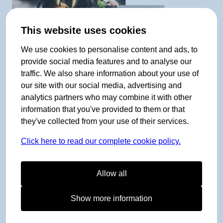
This website uses cookies
We use cookies to personalise content and ads, to
provide social media features and to analyse our
traffic. We also share information about your use of
our site with our social media, advertising and
analytics partners who may combine it with other
2000-talet
information that you've provided to them or that
they've collected from your use of their services.
Click here to read our complete cookie policy.
2001
gick Bergans med som sponsor i TV-
programmet “71 grader Nord” (foto: TV Norge /
Allow all
Ingerid Medhus).
Show more information
2001
gick Bergans bort från unisexstorlekar och
lanserade modeller för kvinnor. Började tillverka