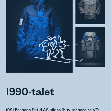
1990-talet
1991
Bergans Fritid AS bildas (huvudägare är VD