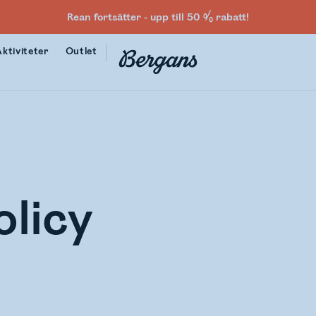
Rean fortsätter - upp till 50 % rabatt!
Aktiviteter
Outlet
olicy