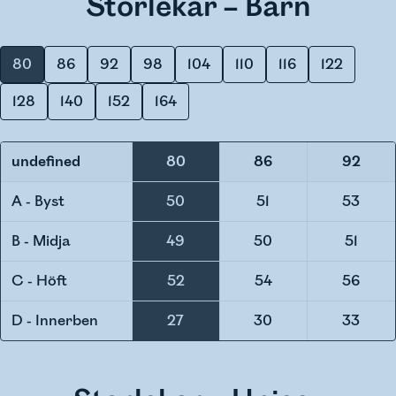
Storlekar – Barn
80
86
92
98
104
110
116
122
128
140
152
164
undefined
80
86
92
A - Byst
50
51
53
B - Midja
49
50
51
C - Höft
52
54
56
D - Innerben
27
30
33