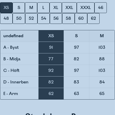
XS
S
M
L
XL
XXL
XXXL
46
48
50
52
54
56
58
60
62
undefined
XS
S
M
A - Byst
91
97
103
B - Midja
77
82
88
C - Höft
92
97
103
D - Innerben
82
83
84
E - Arm
62
63
65