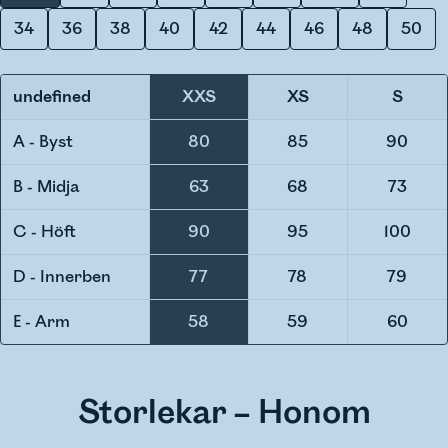
34
36
38
40
42
44
46
48
50
undefined
XXS
XS
S
A - Byst
80
85
90
B - Midja
63
68
73
C - Höft
90
95
100
D - Innerben
77
78
79
E - Arm
58
59
60
Storlekar – Honom