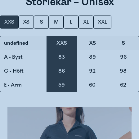
Storlekar – Unisex
XXS
XS
S
M
L
XL
XXL
undefined
XXS
XS
S
A - Byst
83
89
96
C - Höft
86
92
98
E - Arm
59
60
62