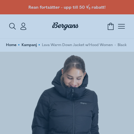
Rean fortsätter - upp till 50 % rabatt!
Home
Kampanj
Lava Warm Down Jacket w/Hood Women
Black