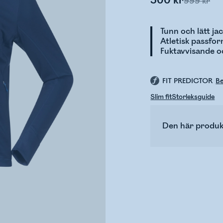
500 kr
999 kr
Tunn och lätt ja
Atletisk passfo
Fuktavvisande o
FIT PREDICTOR
Be
Slim fit
Storleksguide
Den här produk