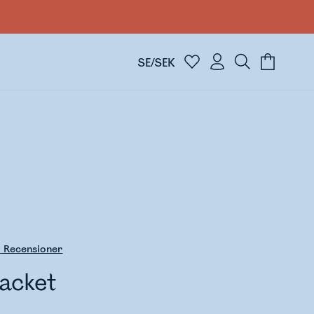
SE/SEK
0
Recensioner
acket