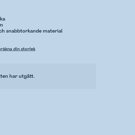
cka
rm
ch snabbtorkande material
räkna din storlek
ten har utgått.