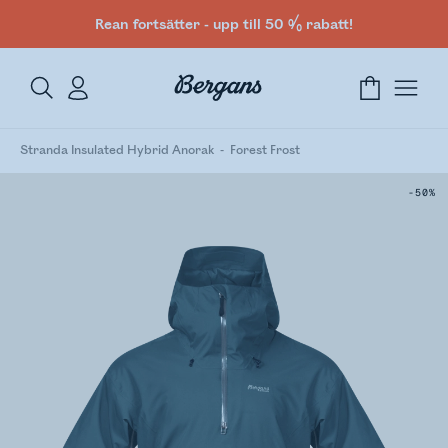
Rean fortsätter - upp till 50 % rabatt!
Stranda Insulated Hybrid Anorak
Forest Frost
-50%