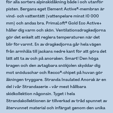
för alla sorters alpinskidåkning både i och utanför
pisten. Bergans eget Element Active®-membran är
vind- och vattentätt (vattenpelare minst 10 000
mm) och andas bra. PrimaLoft® Gold Eco Active+
håller dig varm och skön. Ventilationsdragkedjorna
gör det enkelt att reglera temperaturen när det
blir för varmt. En av dragkedjorna går hela vägen
från armhåla till jackans nedre kant för att göra det
lätt att ta av och på anoraken. Smart! Den höga
kragen och den avtagbara snökjolen skyddar dig
mot snöduschar och Recco®-chipet på huvan gör
åkningen tryggare. Stranda Insulated Anorak är en
del i vår Strandaserie – vår mest hållbara
skidkollektion någonsin. Tyget i hela
Strandakollektionen är tillverkad av tråd spunnet av
återvunnet material och infärgat genom den unika