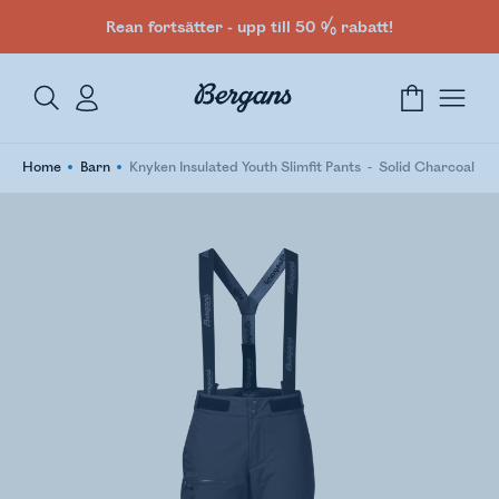
Rean fortsätter - upp till 50 % rabatt!
Home
Barn
Knyken Insulated Youth Slimfit Pants
Solid Charcoal