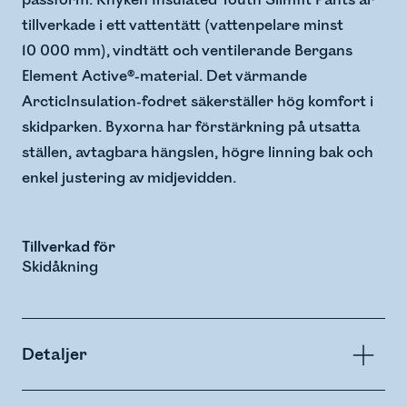
passform. Knyken Insulated Youth Slimfit Pants är
tillverkade i ett vattentätt (vattenpelare minst
10 000 mm), vindtätt och ventilerande Bergans
Element Active®-material. Det värmande
ArcticInsulation-fodret säkerställer hög komfort i
skidparken. Byxorna har förstärkning på utsatta
ställen, avtagbara hängslen, högre linning bak och
enkel justering av midjevidden.
Tillverkad för
Skidåkning
Detaljer