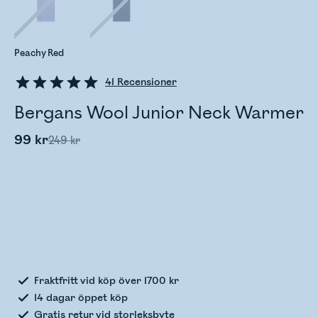
Peachy Red
41
Recensioner
Bergans Wool Junior Neck Warmer
99 kr
249 kr
Kontrollerar lagerstatus
Fraktfritt vid köp över 1700 kr
14 dagar öppet köp
Gratis
retur
vid storleksbyte