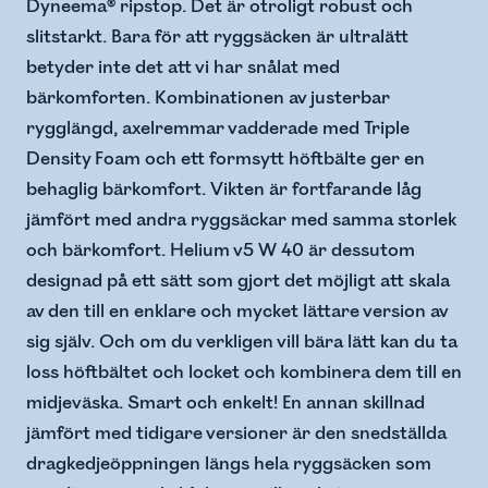
Dyneema® ripstop. Det är otroligt robust och
slitstarkt. Bara för att ryggsäcken är ultralätt
betyder inte det att vi har snålat med
bärkomforten. Kombinationen av justerbar
rygglängd, axelremmar vadderade med Triple
Density Foam och ett formsytt höftbälte ger en
behaglig bärkomfort. Vikten är fortfarande låg
jämfört med andra ryggsäckar med samma storlek
och bärkomfort. Helium v5 W 40 är dessutom
designad på ett sätt som gjort det möjligt att skala
av den till en enklare och mycket lättare version av
sig själv. Och om du verkligen vill bära lätt kan du ta
loss höftbältet och locket och kombinera dem till en
midjeväska. Smart och enkelt! En annan skillnad
jämfört med tidigare versioner är den snedställda
dragkedjeöppningen längs hela ryggsäcken som