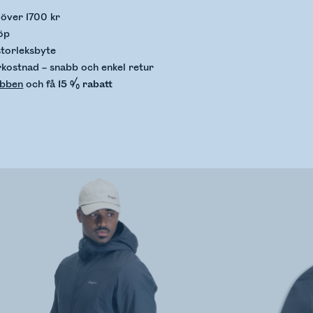
p över 1700 kr
öp
storleksbyte
rkostnad – snabb och enkel retur
ubben
och få
15 % rabatt