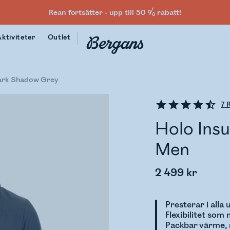
Rean fortsätter - upp till 50 % rabatt!
Aktiviteter
Outlet
ark Shadow Grey
7
R
Holo Ins
Men
2 499 kr
Presterar i alla
Flexibilitet som
Packbar värme, 