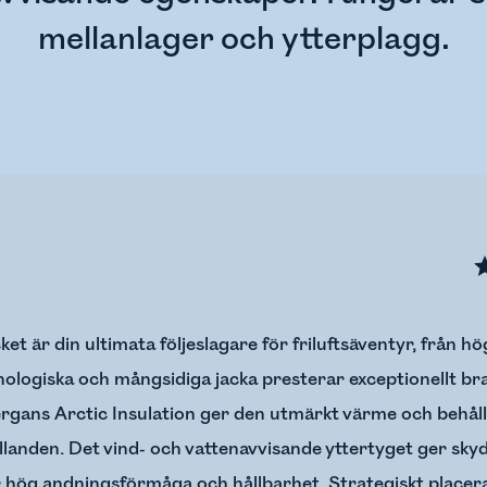
mellanlager och ytterplagg.
t är din ultimata följeslagare för friluftsäventyr, från höga
logiska och mångsidiga jacka presterar exceptionellt br
rgans Arctic Insulation ger den utmärkt värme och behålle
llanden. Det vind- och vattenavvisande yttertyget ger sky
r hög andningsförmåga och hållbarhet. Strategiskt placer