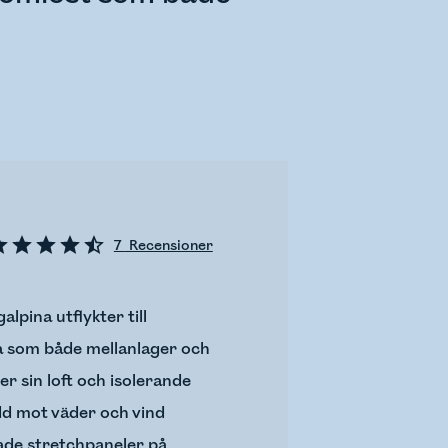
7
Recensioner
lpina utflykter till
a som både mellanlager och
r sin loft och isolerande
dd mot väder och vind
ade stretchpaneler på