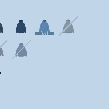
SALE
e
llerar lagerstatus