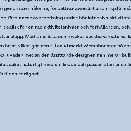
gen genom armhålorna, förbättrar avsevärt andningsförm
ion förhindrar överhettning under högintensiva aktivitet
idealisk för en rad aktivitetsnivåer och förhållanden, oc
 ytterplagg. Med sina lätta och mycket packbara material k
om helst, vilket gör den till en utmärkt värmebooster på s
kallt väder, medan den åtsittande designen minimerar bul
Holo Jacket naturligt med din kropp och passar utan anst
ort och rörlighet.