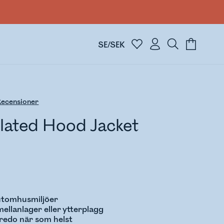
SE/SEK
ecensioner
ulated Hood Jacket
 utomhusmiljöer
 mellanlager eller ytterplagg
redo när som helst