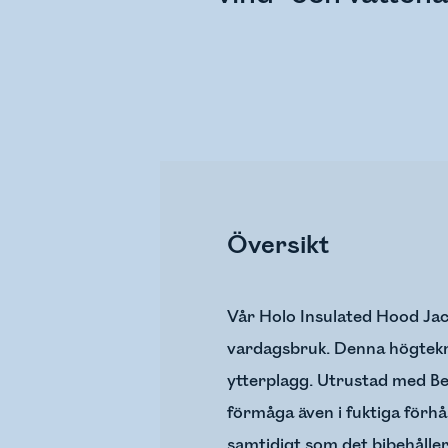
Översikt
Vår Holo Insulated Hood Jacke
vardagsbruk. Denna högtekno
ytterplagg. Utrustad med Be
förmåga även i fuktiga förhå
samtidigt som det bibehålle