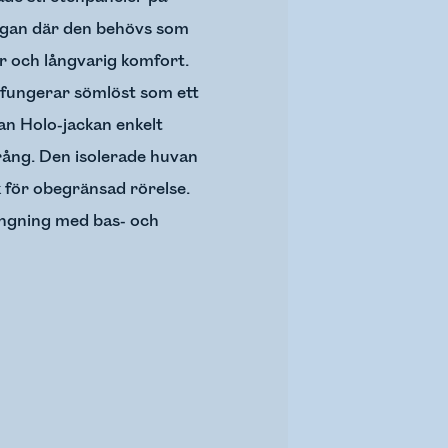
ågan där den behövs som
er och långvarig komfort.
h fungerar sömlöst som ett
an Holo-jackan enkelt
prång. Den isolerade huvan
k för obegränsad rörelse.
rängning med bas- och