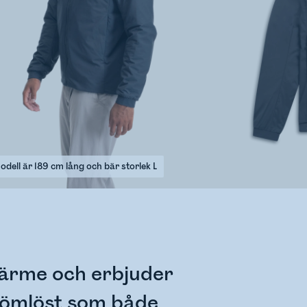
odell är 189 cm lång och bär storlek L
värme och erbjuder
sömlöst som både