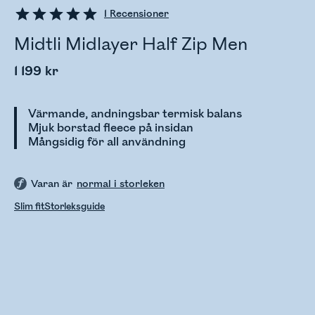
1
Recensioner
Midtli Midlayer Half Zip Men
1 199 kr
Värmande, andningsbar termisk balans
Mjuk borstad fleece på insidan
Mångsidig för all användning
Varan är
normal i storleken
Slim fit
Storleksguide
Kontrollerar lagerstatus