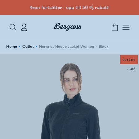
Rean fortsätter - upp till 50 % rabatt!
Home
Outlet
Finnsnes Fleece Jacket Women
Black
Outlet
-30%