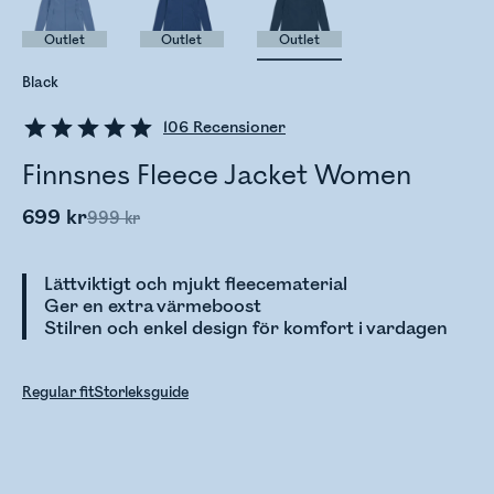
Outlet
Outlet
Outlet
Black
106
Recensioner
Finnsnes Fleece Jacket Women
699 kr
999 kr
Lättviktigt och mjukt fleecematerial
Ger en extra värmeboost
Stilren och enkel design för komfort i vardagen
Regular fit
Storleksguide