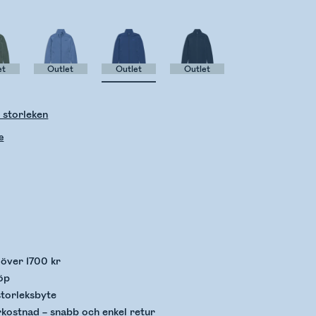
et
Outlet
Outlet
Outlet
 storleken
e
llerar lagerstatus
p över 1700 kr
öp
storleksbyte
rkostnad – snabb och enkel retur