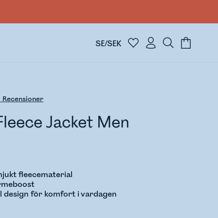
SE/SEK
0
Recensioner
Fleece Jacket Men
mjukt fleecematerial
ärmeboost
l design för komfort i vardagen