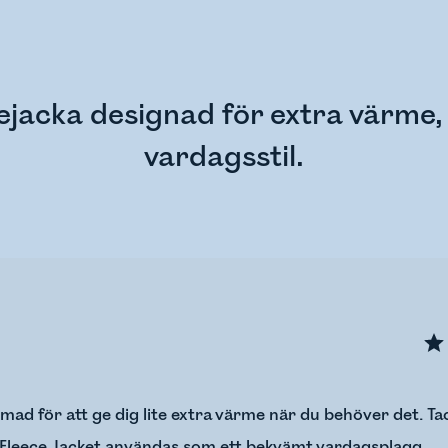
cejacka designad för extra värme, 
vardagsstil.
rmad för att ge dig lite extra värme när du behöver det. Ta
 Fleece Jacket användas som ett bekvämt vardagsplagg.