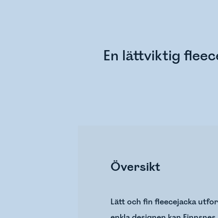
En lättviktig flee
Översikt
Lätt och fin fleecejacka utfo
enkla designen kan Finnsnes