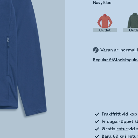
Navy Blue
Outlet
Outl
Varan är
normal i
Regular fit
Storleksguid
Kontro
Fraktfritt vid kö
14 dagar öppet k
Gratis
retur
vid 
Bara 69 kr i retu