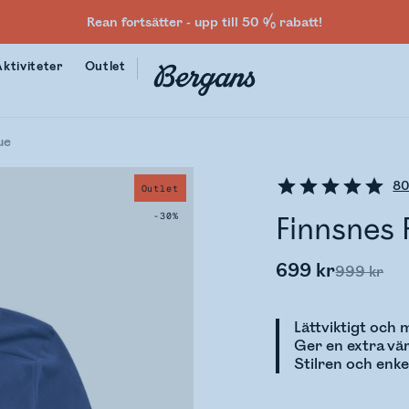
Rean fortsätter - upp till 50 % rabatt!
Aktiviteter
Outlet
ue
8
Outlet
-30%
Finnsnes 
699 kr
999 kr
Lättviktigt och 
Ger en extra v
Stilren och enke