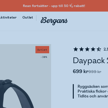
Rean fortsätter - upp till 50 % rabatt!
Aktiviteter
Outlet
2
R
Outlet
-30%
Daypack 
699 kr
999 kr
Ryggsäcken som 
Praktiska ficko
Tidlös och anvä