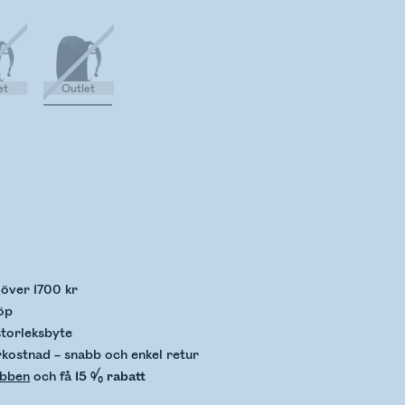
et
Outlet
llerar lagerstatus
p över 1700 kr
öp
storleksbyte
rkostnad – snabb och enkel retur
ubben
och få
15 % rabatt