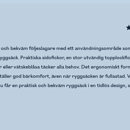
l och bekväm följeslagare med ett användningsområde som
sryggsäck. Praktiska sidofickor, en stor utvändig topplockf
or eller vätskeblåsa täcker alla behov. Det ergonomiskt f
täller god bärkomfort, även när ryggsäcken är fullastad. 
du får en praktisk och bekväm ryggsäck i en tidlös design