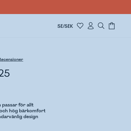
SE/SEK
ecensioner
25
passar för allt
r och hög bärkomfort
ndarvänlig design