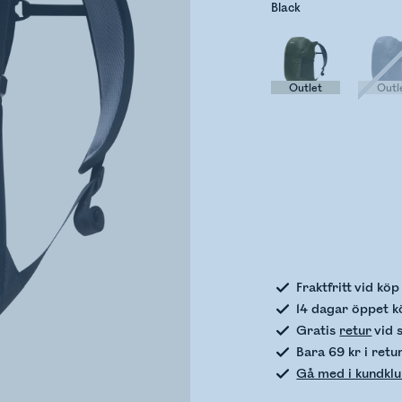
Black
Outlet
Outl
Kontro
Fraktfritt vid kö
14 dagar öppet k
Gratis
retur
vid 
Bara 69 kr i retu
Gå med i kundkl