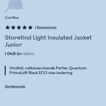
Cool Blue
1
Recensioner
Storetind Light Insulated Jacket
Junior
1 049 kr
1 499 kr
Vindtät, vattenavvisande Pertex Quantum
PrimaLoft Black ECO rise-isolering
Storleksguide