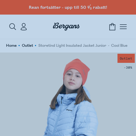
Rean fortsätter - upp till 50 % rabatt!
Home
Outlet
Storetind Light Insulated Jacket Junior
Cool Blue
Outlet
-30%