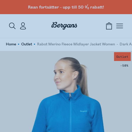
Rean fortsätter - upp till 50 % rabatt!
Home
Outlet
Rabot Merino Fleece Midlayer Jacket Women
Dark A
Outlet
-50%