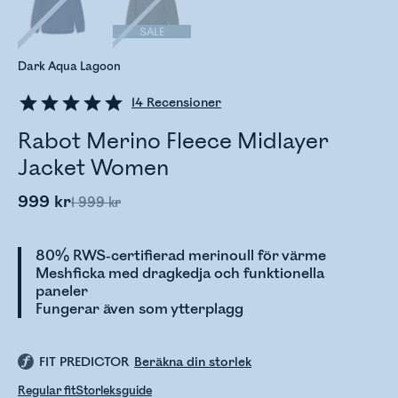
SALE
Dark Aqua Lagoon
14
Recensioner
Rabot Merino Fleece Midlayer
Jacket Women
999 kr
1 999 kr
80% RWS-certifierad merinoull för värme
Meshficka med dragkedja och funktionella
paneler
Fungerar även som ytterplagg
FIT PREDICTOR
Beräkna din storlek
Regular fit
Storleksguide