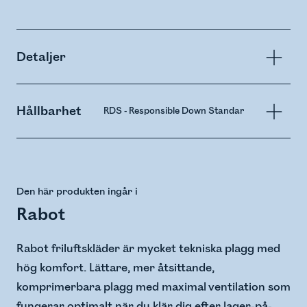
Detaljer
Hållbarhet
RDS - Responsible Down Standard
PFAS-fre
Den här produkten ingår i
Rabot
Rabot friluftskläder är mycket tekniska plagg med
hög komfort. Lättare, mer åtsittande,
komprimerbara plagg med maximal ventilation som
fungerar optimalt när du klär dig efter lager-på-