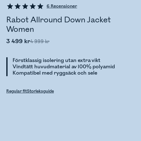
6
Recensioner
Rabot Allround Down Jacket
Women
3 499 kr
4 999 kr
Förstklassig isolering utan extra vikt
Vindtätt huvudmaterial av 100% polyamid
Kompatibel med ryggsäck och sele
Regular fit
Storleksguide
Kontrollerar lagerstatus