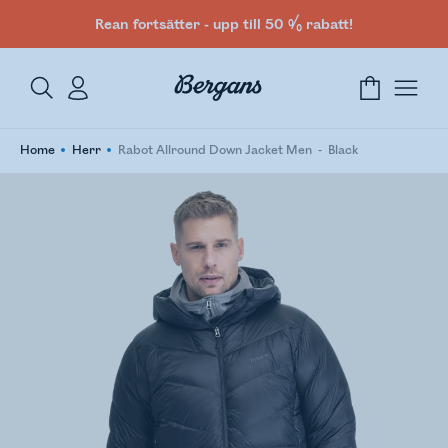
Rean fortsätter - upp till 50 % rabatt!
Home
Herr
Rabot Allround Down Jacket Men
Black