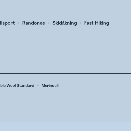
llsport
Randonee
Skidåkning
Fast Hiking
ible Wool Standard
Merinoull