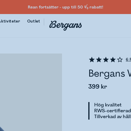
Rean fortsätter - upp till 50 % rabatt!
Aktiviteter
Outlet
6
R
Bergans 
399 kr
Hög kvalitet
RWS-certifierad
Tillverkad av hål