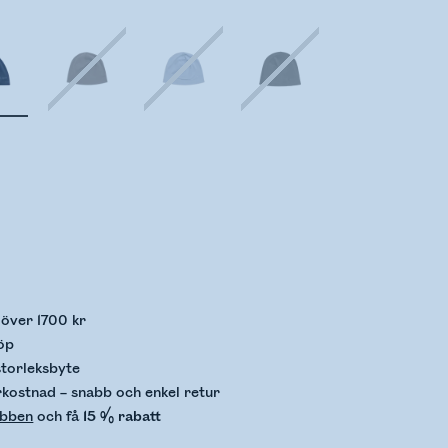
llerar lagerstatus
p över 1700 kr
öp
storleksbyte
rkostnad – snabb och enkel retur
ubben
och få
15 % rabatt