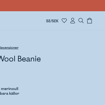
SE/SEK
ecensioner
Wool Beanie
 merinoull
lbara källor