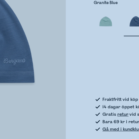
Granite Blue
Kontro
Fraktfritt vid kö
14 dagar öppet k
Gratis
retur
vid 
Bara 69 kr i retu
Gå med i kundkl