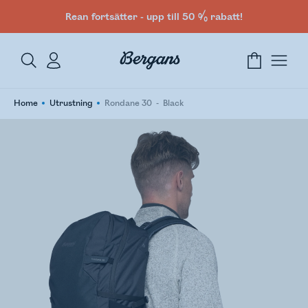
Rean fortsätter - upp till 50 % rabatt!
Home
Utrustning
Rondane 30
Black