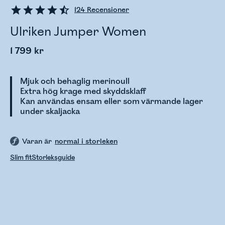
124
Recensioner
Ulriken Jumper Women
1 799 kr
Mjuk och behaglig merinoull
Extra hög krage med skyddsklaff
Kan användas ensam eller som värmande lager
under skaljacka
Varan är
normal i storleken
Slim fit
Storleksguide
Kontrollerar lagerstatus