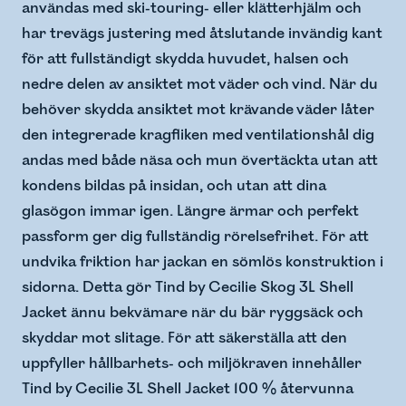
användas med ski-touring- eller klätterhjälm och
har trevägs justering med åtslutande invändig kant
för att fullständigt skydda huvudet, halsen och
nedre delen av ansiktet mot väder och vind. När du
behöver skydda ansiktet mot krävande väder låter
den integrerade kragfliken med ventilationshål dig
andas med både näsa och mun övertäckta utan att
kondens bildas på insidan, och utan att dina
glasögon immar igen. Längre ärmar och perfekt
passform ger dig fullständig rörelsefrihet. För att
undvika friktion har jackan en sömlös konstruktion i
sidorna. Detta gör Tind by Cecilie Skog 3L Shell
Jacket ännu bekvämare när du bär ryggsäck och
skyddar mot slitage. För att säkerställa att den
uppfyller hållbarhets- och miljökraven innehåller
Tind by Cecilie 3L Shell Jacket 100 % återvunna