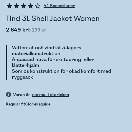
44
Recensioner
Tind 3L Shell Jacket Women
2 649 kr
5 299 kr
Vattentät och vindtät 3-lagers
materialkonstruktion
Anpassad huva för ski-touring- eller
klätterhjälm
Sömlös konstruktion för ökad komfort med
ryggsäck
Varan är
normal i storleken
Regular fit
Storleksguide