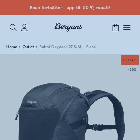
Rean fortsätter - upp till 50 % rabatt!
Home
Outlet
Rabot Daypack 27 S/M
Black
Outlet
-50%