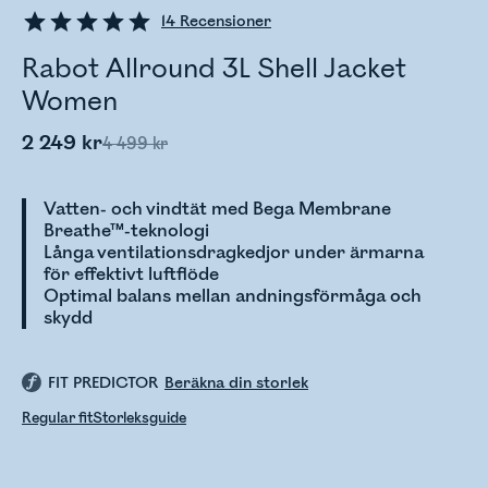
14
Recensioner
Rabot Allround 3L Shell Jacket
Women
2 249 kr
4 499 kr
Vatten- och vindtät med Bega Membrane
Breathe™-teknologi
Långa ventilationsdragkedjor under ärmarna
för effektivt luftflöde
Optimal balans mellan andningsförmåga och
skydd
FIT PREDICTOR
Beräkna din storlek
Regular fit
Storleksguide