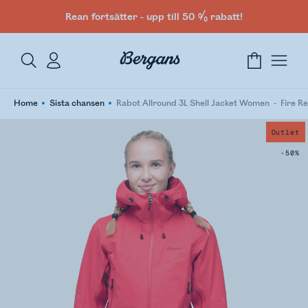
Rean fortsätter - upp till 50 % rabatt!
Home
Sista chansen
Rabot Allround 3L Shell Jacket Women
Fire R
Outlet
-50%