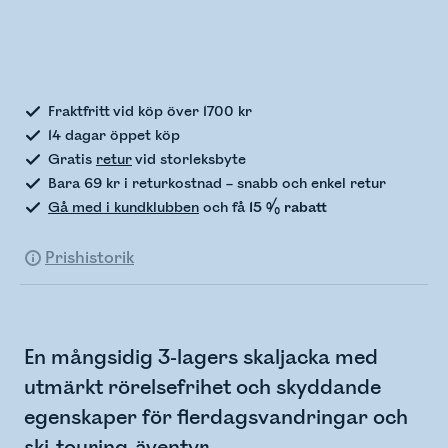
Kontrollerar lagerstatus
Fraktfritt vid köp över 1700 kr
14 dagar öppet köp
Gratis
retur
vid storleksbyte
Bara 69 kr i returkostnad – snabb och enkel retur
Gå med i kundklubben
och få
15 % rabatt
Prishistorik
En mångsidig 3-lagers skaljacka med
utmärkt rörelsefrihet och skyddande
egenskaper för flerdagsvandringar och
ski-touring-äventyr.